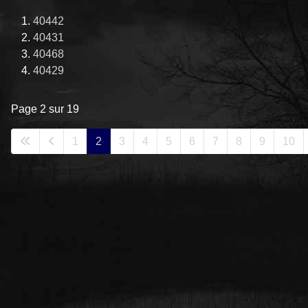
40442
40431
40468
40429
Page 2 sur 19
1
2
3
4
5
6
7
8
9
10