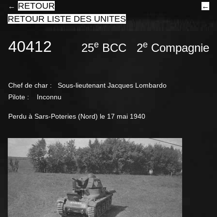
RETOUR
←
←
RETOUR LISTE DES UNITES
40412
e
e
25
BCC 2
Compagnie 
Chef de char :
Sous-lieutenant Jacques Lombardo
Pilote : Inconnu
Perdu à Sars-Poteries (Nord) le 17 mai 1940