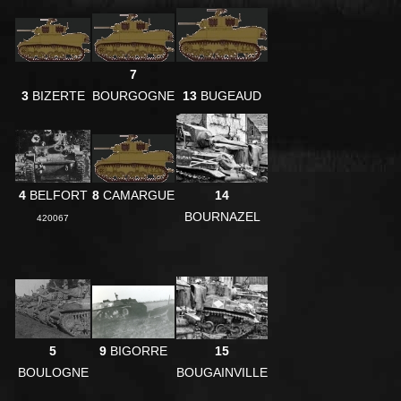
7
3
BIZERTE
BOURGOGNE
13
BUGEAUD
4
BELFORT
8
CAMARGUE
14
BOURNAZEL
420067
5
9
BIGORRE
15
BOULOGNE
BOUGAINVILLE