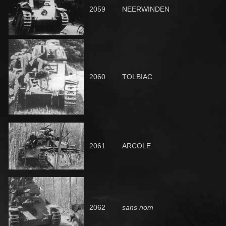
2059
NEERWINDEN
2060
TOLBIAC
2061
ARCOLE
2062
sans nom