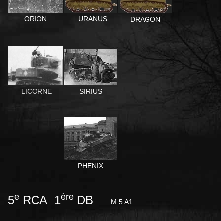
ORION
URANUS
DRAGON
SIRIUS
LICORNE
PHENIX
e
ère
5
RCA 1
DB
M 5 A1