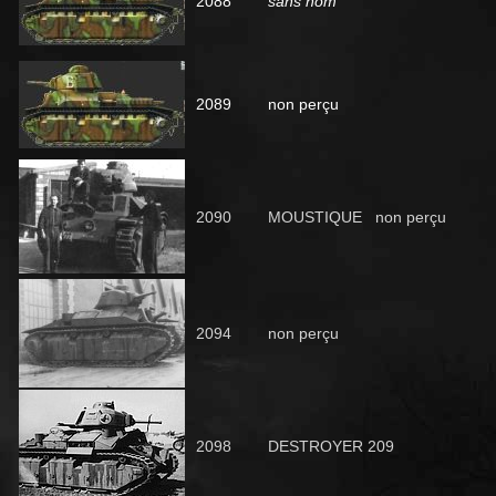
2088
sans nom
2089
non perçu
2090
MOUSTIQUE non perçu
2094
non perçu
2098
DESTROYER 209