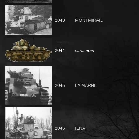
2043
MONTMIRAIL
2044
sans nom
2045
LA MARNE
2046
IENA