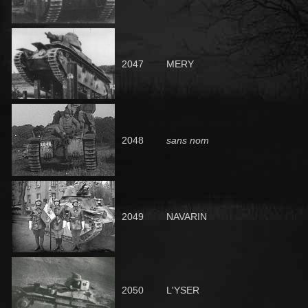
2047
MERY
2048
sans nom
2049
NAVARIN
2050
L'YSER