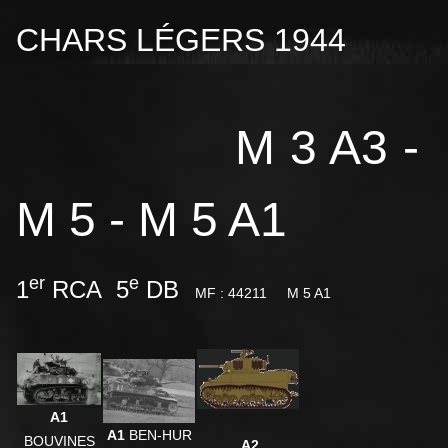
CHARS LÉGERS 1944
M 3 A3 -
M 5 - M 5 A1
er
e
1
RCA 5
DB
MF : 44211
M 5 A1
A1
A1
BEN-HUR
BOUVINES
A2