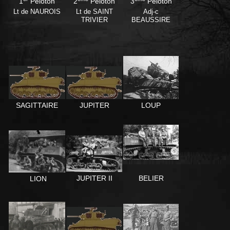
1
Peloton
2
Peloton
3
Peloton
Lt de NAUROIS
Lt de SAINT
Adj-c
TRIVIER
BEAUSSIRE
LOUP
SAGITTAIRE
JUPITER
BELIER
JUPITER II
LION