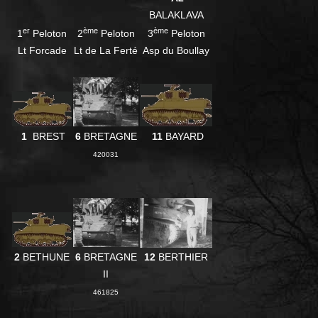
BALAKLAVA
er
ème
ème
1
Peloton
2
Peloton
3
Peloton
Lt Forcade
Lt de La Ferté
Asp du Boullay
1
BREST
6
BRETAGNE
11
BAYARD
420031
2
BETHUNE
6
BRETAGNE
12
BERTHIER
II
461825