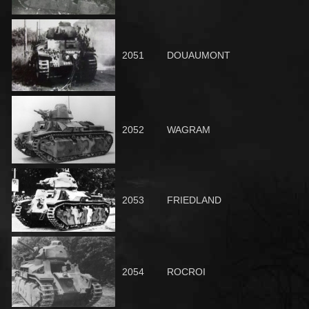
2051
DOUAUMO
NT
2052
WAGRAM
2053
FRIEDLAND
2054
ROCROI