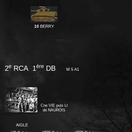
10
BERRY
e
ère
2
RCA 1
DB
M 5 A1
Cne VIE puis Lt
de NAUROIS
AIGLE
er
ème
ème