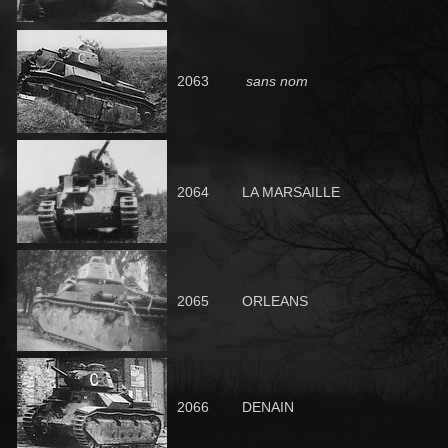
2063
sans nom
206
4
LA MARSAILLE
2065
ORLEANS
2066
DENAIN