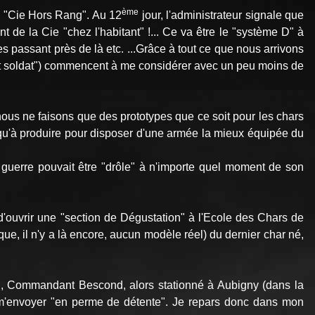
ème
a "Cie Hors Rang". Au 12
jour, l'administrateur signale que
e la Cie "chez l'habitant" !... Ce va être le "système D" à
s passant près de là etc. ...Grâce à tout ce que nous arrivons
etit soldat") commencent à me considérer avec un peu moins de
nous ne faisons que des prototypes que ce soit pour les chars
us qu'à produire pour disposer d'une armée la mieux équipée du
 guerre pouvait être "drôle" à n'importe quel moment de son
é d'ouvrir une "section de Dégustation" à l'Ecole des Chars de
que, il n'y a là encore, aucun modèle réel) du dernier char né,
 Commandant Bescond, alors stationné à Aubigny (dans la
'envoyer "en perme de détente". Je repars donc dans mon