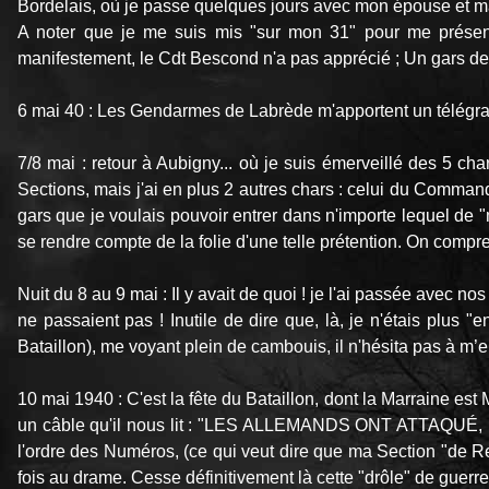
Bordelais, où je passe quelques jours avec mon épouse et ma
A noter que je me suis mis "sur mon 31" pour me présen
manifestement, le Cdt Bescond n'a pas apprécié ; Un gars des
6 mai 40 : Les Gendarmes de Labrède m'apportent un té
7/8 mai : retour à Aubigny... où je suis émerveillé des 5 
Sections, mais j'ai en plus 2 autres chars : celui du Comm
gars que je voulais pouvoir entrer dans n'importe lequel de 
se rendre compte de la folie d'une telle prétention. On comp
Nuit du 8 au 9 mai : Il y avait de quoi ! je l'ai passée avec n
ne passaient pas ! Inutile de dire que, là, je n'étais plus 
Bataillon), me voyant plein de cambouis, il n'hésita pas à m’e
10 mai 1940 : C'est la fête du Bataillon, dont la Marraine est
un câble qu'il nous lit : "LES ALLEMANDS ONT ATTAQUÉ, ils
l'ordre des Numéros, (ce qui veut dire que ma Section "de Renf
fois au drame. Cesse définitivement là cette "drôle" de guerre