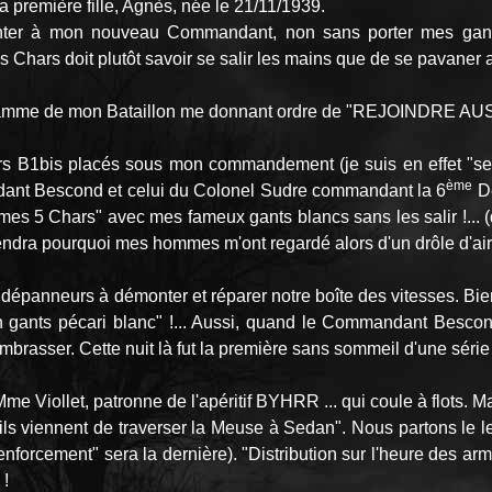
 première fille, Agnès, née le 21/11/1939.
ter à mon nouveau Commandant, non sans porter mes gants 
 Chars doit plutôt savoir se salir les mains que de se pavaner 
légramme de mon Bataillon me donnant ordre de "REJOINDRE
chars B1bis placés sous mon commandement (je suis en effet "se
ème
andant Bescond et celui du Colonel Sudre commandant la 6
De
"mes 5 Chars" avec mes fameux gants blancs sans les salir !... 
rendra pourquoi mes hommes m'ont regardé alors d'un drôle d'air
os dépanneurs à démonter et réparer notre boîte des vitesses. Bie
"en gants pécari blanc" !... Aussi, quand le Commandant Bescond
mbrasser. Cette nuit là fut la première sans sommeil d'une série 
 Mme Viollet, patronne de l'apéritif BYHRR ... qui coule à flots.
 viennent de traverser la Meuse à Sedan". Nous partons le l
orcement" sera la dernière). "Distribution sur l'heure des armes
 !