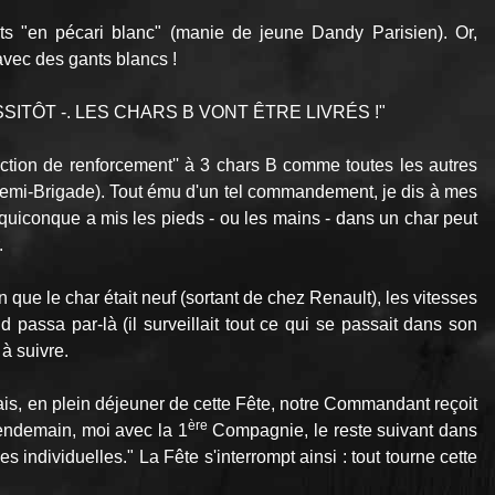
"en pécari blanc" (manie de jeune Dandy Parisien). Or,
avec des gants blancs !
 AUSSITÔT -. LES CHARS B VONT ÊTRE LIVRÉS !"
ction de renforcement'' à 3 chars B comme toutes les autres
mi-Brigade). Tout ému d'un tel commandement, je dis à mes
(quiconque a mis les pieds - ou les mains - dans un char peut
.
n que le char était neuf (sortant de chez Renault), les vitesses
 passa par-là (il surveillait tout ce qui se passait dans son
à suivre.
 Mais, en plein déjeuner de cette Fête, notre Commandant reçoit
ère
endemain, moi avec la 1
Compagnie, le reste suivant dans
 individuelles." La Fête s'interrompt ainsi : tout tourne cette