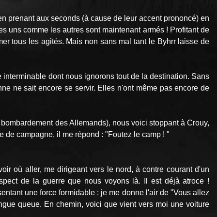
 s'en prenant aux seconds (à cause de leur accent prononcé) en
e les uns comme les autres sont maintenant armés ! Profitant de
r tous les agités. Mais non sans mal tant le Byhrr laisse de
 interminable dont nous ignorons tout de la destination. Sans
e ne sait encore se servir. Elles n'ont même pas encore de
 bombardement des Allemands), nous voici stoppant à Crouy,
re de campagne, il me répond : "Foutez le camp ! "
oir où aller, me dirigeant vers le nord, à contre courant d'un
pect de la guerre que nous voyons là. Il est déjà atroce !
ésentant une force formidable : je me donne l'air de "Vous allez
longue queue. En chemin, voici que vient vers moi une voiture