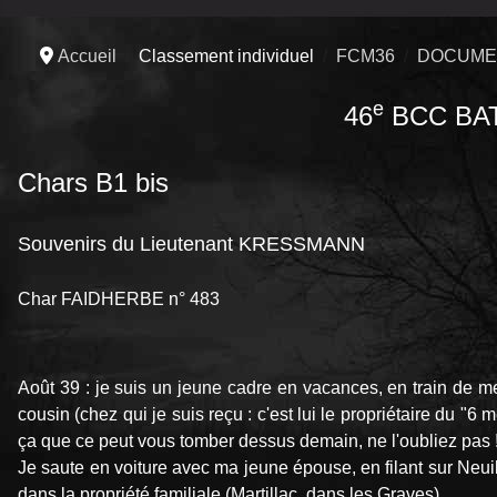
Accueil
Classement individuel
FCM36
DOCUME
e
46
BCC BA
Chars B1 bis
Souvenirs du Lieutenant KRESSMANN
Char FAIDHERBE n° 483
Août 39 : je suis un jeune cadre en vacances, en train de m
cousin (chez qui je suis reçu : c'est lui le propriétaire du "
ça que ce peut vous tomber dessus demain, ne l'oubliez pas
Je saute en voiture avec ma jeune épouse, en filant sur Neuil
dans la propriété familiale (Martillac, dans les Graves).