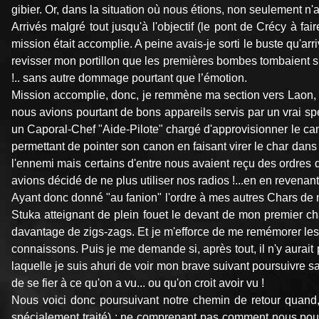
gibier. Or, dans la situation où nous étions, non seulement n
Arrivés malgré tout jusqu'à l'objectif (le pont de Crécy à fa
mission était accomplie. A peine avais-je sorti le buste qu'
revisser mon portillon que les premières bombes tombaient si
!.. sans autre dommage pourtant que l’émotion.
Mission accomplie, donc, je remmène ma section vers Laon, tou
nous avions pourtant de bons appareils servis par un vrai sp
un Caporal-Chef "Aide-Pilote" chargé d'approvisionner le cano
permettant de pointer son canon en faisant virer le char dans 
l'ennemi mais certains d'entre nous avaient reçu des ordres 
avions décidé de ne plus utiliser nos radios !...en en revenan
Ayant donc donné "au fanion" l'ordre à mes autres Chars de 
Stuka atteignant de plein fouet le devant de mon premier char
davantage de zigs-zags. Et je m'efforce de me remémorer les
connaissons. Puis je me demande si, après tout, il n'y aurai
laquelle je suis ahuri de voir mon brave suivant poursuivre sa
de se fier à ce qu'on a vu... ou qu'on croit avoir vu !
Nous voici donc poursuivant notre chemin de retour quand,
spécialement traité) : ne comprenant pas comment nous pouv