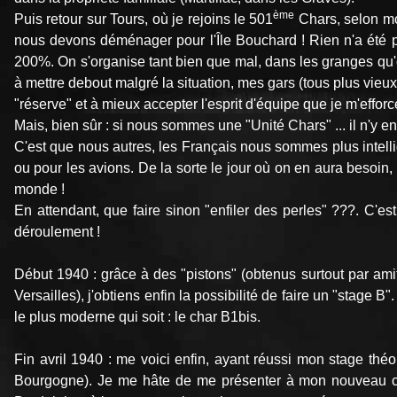
ème
Puis retour sur Tours, où je rejoins le 501
Chars, selon mo
nous devons déménager pour l'Île Bouchard ! Rien n'a été p
200%. On s'organise tant bien que mal, dans les granges qu'on
à mettre debout malgré la situation, mes gars (tous plus vie
"réserve" et à mieux accepter l'esprit d'équipe que je m'effor
Mais, bien sûr : si nous sommes une "Unité Chars" ... il n'y en
C'est que nous autres, les Français nous sommes plus intelli
ou pour les avions. De la sorte le jour où on en aura besoin,
monde !
En attendant, que faire sinon "enfiler des perles" ???. C'
déroulement !
Début 1940 : grâce à des "pistons" (obtenus surtout par amiti
Versailles), j'obtiens enfin la possibilité de faire un "stage
le plus moderne qui soit : le char B1bis.
Fin avril 1940 : me voici enfin, ayant réussi mon stage théo
Bourgogne). Je me hâte de me présenter à mon nouveau c