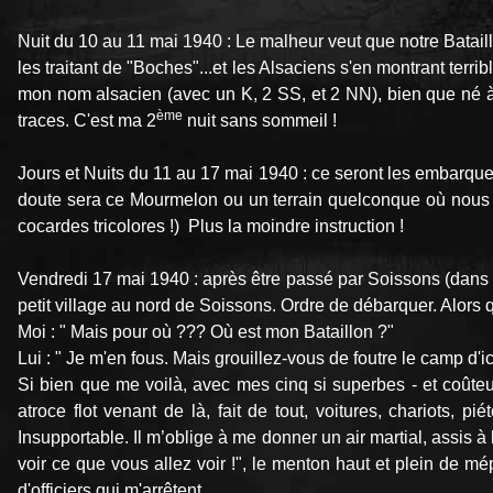
Nuit du 10 au 11 mai 1940 : Le malheur veut que notre Bataill
les traitant de "Boches"...et les Alsaciens s'en montrant terr
mon nom alsacien (avec un K, 2 SS, et 2 NN), bien que né à 
ème
traces. C'est ma 2
nuit sans sommeil !
Jours et Nuits du 11 au 17 mai 1940 : ce seront les embarque
doute sera ce Mourmelon ou un terrain quelconque où nous 
cocardes tricolores !) Plus la moindre instruction !
Vendredi 17 mai 1940 : après être passé par Soissons (dan
petit village au nord de Soissons. Ordre de débarquer. Alors 
Moi : " Mais pour où ??? Où est mon Bataillon ?"
Lui : " Je m'en fous. Mais grouillez-vous de foutre le camp d'i
Si bien que me voilà, avec mes cinq si superbes - et coûteuse
atroce flot venant de là, fait de tout, voitures, chariots, pi
Insupportable. Il m’oblige à me donner un air martial, assis à 
voir ce que vous allez voir !", le menton haut et plein de m
d'officiers qui m'arrêtent.