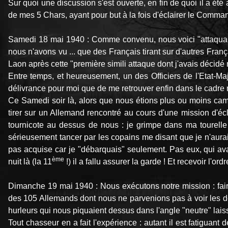
Sur quoi une discussion s'est ouverte, en fin de quoi il a é
de mes 5 Chars, ayant pour but à la fois d'éclairer le Command
Samedi 18 mai 1940 : Comme convenu, nous voici "attaquant" a
nous n'avons vu ... que des Français tirant sur d'autres Franç
Laon après cette "première simili attaque dont j'avais décidé
Entre temps, et heureusement, un des Officiers de l'Etat-Ma
délivrance pour moi que de me retrouver enfin dans le cadre 
Ce Samedi soir là, alors que nous étions plus ou moins ca
tirer sur un Allemand rencontré au cours d'une mission d'écla
tournicote au dessus de nous : je grimpe dans ma tourelle et
sérieusement tancer par les copains me disant que je n'aurais 
pas acquise car je "débarquais" seulement. Pas eux, qui ava
ème
nuit là (la 11
!) il a fallu assurer la garde ! Et recevoir l'o
Dimanche 19 mai 1940 : Nous exécutons notre mission : faire
des 105 Allemands dont nous ne parvenions pas à voir les dé
hurleurs qui nous piquaient dessus dans l'angle "neutre" lais
Tout chasseur en a fait l'expérience : autant il est fatiguan