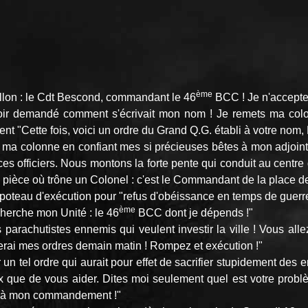
ème
llon : le Cdt Bescond, commandant le 46
BCC ! Je n'accepte 
'avoir demandé comment s'écrivait mon nom ! Je remets ma colo
evient "Cette fois, voici un ordre du Grand Q.G. établi à votre n
pe ma colonne en confiant mes si précieuses bêtes à mon adjoint 
 ces officiers. Nous montons la forte pente qui conduit au centre 
e pièce où trône un Colonel : c'est le Commandant de la place d
poteau d'exécution pour "refus d'obéissance en temps de guerre
ème
cherche mon Unité : le 46
BCC dont je dépends !"
arachutistes ennemis qui veulent investir la ville ! Vous all
onnerai mes ordres demain matin ! Rompez et exécution !"
n tel ordre qui aurait pour effet de sacrifier stupidement des e
que de vous aider. Dites moi seulement quel est votre problème
fiés à mon commandement !"