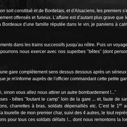
on soit constitué et de Bordelais, et d'Alsaciens, les premiers
iblement offensés et furieux. L'affaire est d'autant plus grave qu
Bordeaux d'une famille réputée dans le vin, je parviens à calme
ments dans les trains successifs jusqu'au nôtre. Puis un voyage
pourrons nous exercer avec nos superbes "bêtes" (dont personn
s une gare complètement sens dessus dessous après un sérieux
que je m'informe auprès de l'officier commandant cette petite ga
ci, sinon vous allez nous attirer un autre bombardement !..."
s - bêtes "foutant le camp" loin de la gare ... et, faute de sav
er
étons, charrettes à bras, soldats dépenaillés etc. C'est le 1
as
la tourelle de mon premier char, suivi des 4 autres, le tout repr
épris pour tous ces soldats défaits !... dont nous remontons la 