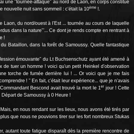
mai une "tournée-attaque" au nord de Laon, en corps constitué
ème
e nouvelle nuit sans sommeil : c'était la 10
!.
 Laon, du nord/ouest à l'Est ... tournée au cours de laquelle
erdus dans la nature"'... Ce dont je rends compte en rentrant à
e !
 du Bataillon, dans la forêt de Samoussy. Quelle fantastique
onfession émouvante" du Lt Buchsenschutz ayant été amené à
eux de tuer un homme ! voici qu'un petit Heinkel d'observation
ne torche de fumée derrière lui ! ... Or voici que je me fais
mprendre ! " En fait, c'était leur expérience... que je n'avais
er
er Commandant Bescond avait trouvé la mort le 1
jour ! Cette
 19 ! Départ de Samoussy à 0 Heure !
ais, en nous rendant sur les lieux, nous avons été tirés par
plus que nous ne pouvions tirer sur les fort nombreux Stukas
r, autant toute fatigue disparaît dès la première rencontre de