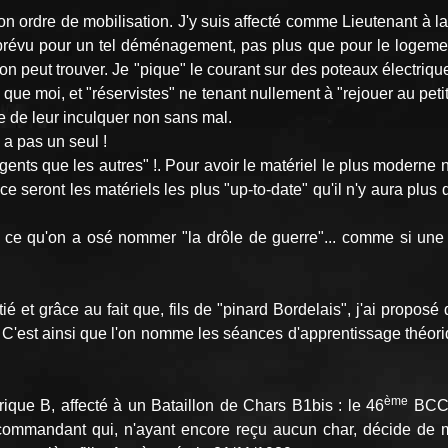
n ordre de mobilisation. J'y suis affecté comme Lieutenant à l
révu pour un tel déménagement, pas plus que pour le logement d
 peut trouver. Je "pique" le courant sur des poteaux électrique
ux que moi, et "réservistes" ne tenant nullement à "rejouer au p
ce de leur inculquer non sans mal.
 a pas un seul !
gents que les autres" !. Pour avoir le matériel le plus moderne 
 ce seront les matériels les plus "up-to-date" qu'il n'y aura pl
est ce qu'on a osé nommer "la drôle de guerre"... comme si une
é et grâce au fait que, fils de "pinard Bordelais", j'ai propos
 B". C'est ainsi que l'on nomme les séances d'apprentissage théori
ème
rique B, affecté à un Bataillon de Chars B1bis : le 46
BCC,
ommandant qui, n'ayant encore reçu aucun char, décide de m