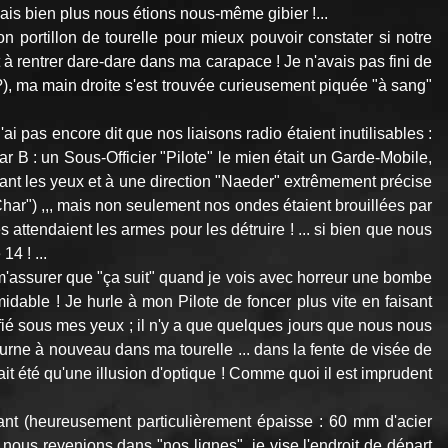
ais bien plus nous étions nous-même gibier !...
on portillon de tourelle pour mieux pouvoir constater si notre
à rentrer dare-dare dans ma carapace ! Je n'avais pas fini de
?), ma main droite s'est trouvée curieusement piquée "à sang"
 pas encore dit que nos liaisons radio étaient inutilisables :
 B : un Sous-Officier "Pilote" le mien était un Garde-Mobile,
evant les yeux et à une direction "Naeder" extrêmement précise
 Char") ,,, mais non seulement nos ondes étaient brouillées par
ttendaient les armes pour les détruire ! ... si bien que nous
4 ! ...
m'assurer que "ça suit" quand je vois avec horreur une bombe
midable ! Je hurle à mon Pilote de foncer plus vite en faisant
ié sous mes yeux ; il n'y a que quelques jours que nous nous
urne à nouveau dans ma tourelle ... dans la fente de visée de
ait été qu'une illusion d'optique ! Comme quoi il est imprudent
ant (heureusement particulièrement épaisse : 60 mm d'acier
us revenions dans "nos lignes", je vise l'endroit de départ