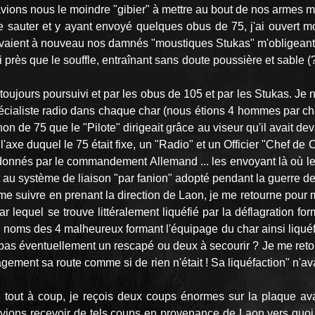
'avions nous le moindre "gibier" à mettre au bout de nos armes m
ire sauter et y ayant envoyé quelques obus de 75, j'ai ouvert m
arrivaient à nouveau nos damnés "moustiques Stukas" m'obligeant 
 près que le souffle, entraînant sans doute poussière et sable (
jours poursuivi et par les obus de 105 et par les Stukas. Je n'ai
écialiste radio dans chaque char (nous étions 4 hommes par char
n de 75 que le "Pilote" dirigeait grâce au viseur qu'il avait d
l'axe duquel le 75 était fixe, un "Radio" et un Officier "Chef de
donnés par le commandement Allemand ... les envoyant là où les a
t au système de liaison "par fanion" adopté pendant la guerre de 1
me suivre en prenant la direction de Laon, je me retourne pour 
 lequel se trouve littéralement liquéfié par la déflagration for
 noms des 4 malheureux formant l'équipage du char ainsi liquéf
t pas éventuellement un rescapé ou deux à secourir ? Je me reto
gement sa route comme si de rien n'était ! Sa liquéfaction" n'av
 tout à coup, je reçois deux coups énormes sur la plaque av
ions recevoir de tels coups en provenance de Laon vers quoi no