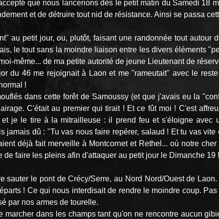
té accepté que nous lancerions dès le petit matin du Samedi 18 
ement et de détruire tout nid de résistance. Ainsi se passa cett
u petit jour, ou, plutôt, faisant une randonnée tout autour de
ais, le tout sans la moindre liaison entre les divers éléments "p
 moi-même... de ma petite autorité de jeune Lieutenant de réserv
jor du 46 me rejoignait à Laon et me "rameutait" avec le reste
normal !
mouflés dans cette forêt de Samoussy (et que j'avais eu la "c
irage. C'était au premier qui tirait ! Et ce fût moi ! C'est affr
 je le tire à la mitrailleuse : il prend feu et s'éloigne avec u
jamais dû : "Tu vas nous faire repérer, salaud ! Et tu vas vite co
ient déjà fait merveille à Montcornet et Rethel... où notre ch
rdre de faire les pleins afin d'attaquer au petit jour le Dimanche
 sauter le pont de Crécy/Serre, au Nord Nord/Ouest de Laon. M
parts ! Ce qui nous interdisait de rendre le moindre coup. Pas 
sé par nos armes de tourelle.
t de marcher dans les champs tant qu'on ne rencontre aucun gibie