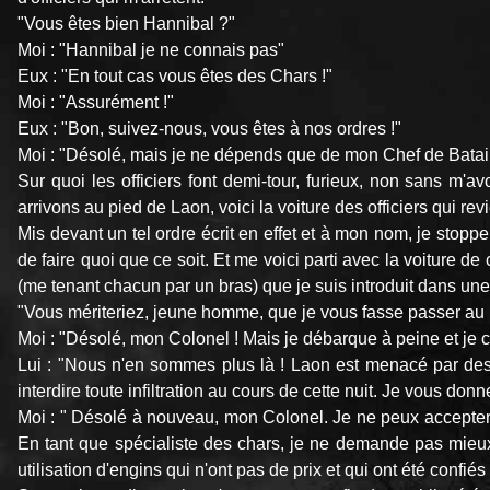
"Vous êtes bien Hannibal ?"
Moi : "Hannibal je ne connais pas"
Eux : "En tout cas vous êtes des Chars !"
Moi : "Assurément !"
Eux : "Bon, suivez-nous, vous êtes à nos ordres !"
Moi : "Désolé, mais je ne dépends que de mon Chef de Batai
Sur quoi les officiers font demi-tour, furieux, non sans m
arrivons au pied de Laon, voici la voiture des officiers qui r
Mis devant un tel ordre écrit en effet et à mon nom, je stop
de faire quoi que ce soit. Et me voici parti avec la voiture de
(me tenant chacun par un bras) que je suis introduit dans un
"Vous mériteriez, jeune homme, que je vous fasse passer au 
Moi : "Désolé, mon Colonel ! Mais je débarque à peine et je 
Lui : "Nous n'en sommes plus là ! Laon est menacé par des p
interdire toute infiltration au cours de cette nuit. Je vous d
Moi : " Désolé à nouveau, mon Colonel. Je ne peux accepter u
En tant que spécialiste des chars, je ne demande pas mieux 
utilisation d'engins qui n'ont pas de prix et qui ont été con