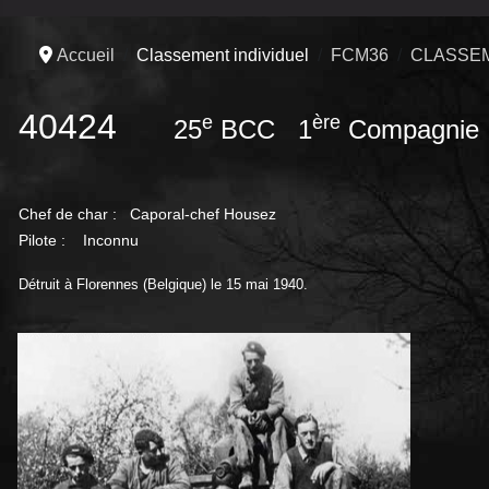
Accueil
Classement individuel
FCM36
CLASSEM
40424
e
ère
25
BCC 1
Compagni
Chef de char :
Caporal-chef Housez
Pilote : Inconnu
Détruit à Florennes (Belgique) le 15 mai 1940.