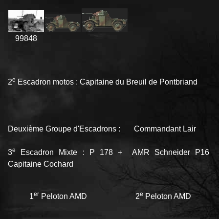
99848
e
2
Escadron motos : Capitaine du Breuil de Pontbriand
Deuxième Groupe d'Escadrons : Commandant Lair
e
3
Escadron Mixte : P 178 + AMR Schneider P16
Capitaine Cochard
er
e
1
Peloton AMD
2
Peloton AMD