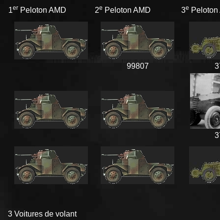
er
e
e
1
Peloton AMD
2
Peloton AMD
3
Peloton
99807
3
3
3 Voitures de volant