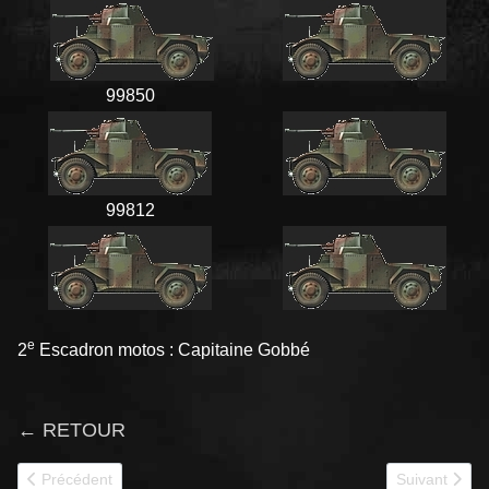
99850
99812
e
2
Escadron motos : Capitaine Gobbé
← RETOUR
Article précédent : P178 1er GRDI
Article suiva
Précédent
Suivant