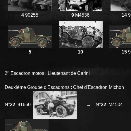
4
90255
9
M4536
14
9
5
10
15
9
e
2
Escadron motos : Lieutenant de Carini
Deuxième Groupe d'Escadrons : Chef d'Escadron Michon
N°
22
91660
→ N°
22
M4504