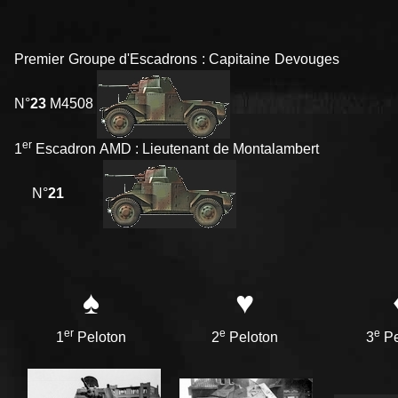
Premier Groupe d'Escadrons : Capitaine Devouges
N°
23
M4508
er
1
Escadron AMD : Lieutenant de Montalambert
N°
21
♠
♥
er
e
e
1
Peloton
2
Peloton
3
Pe