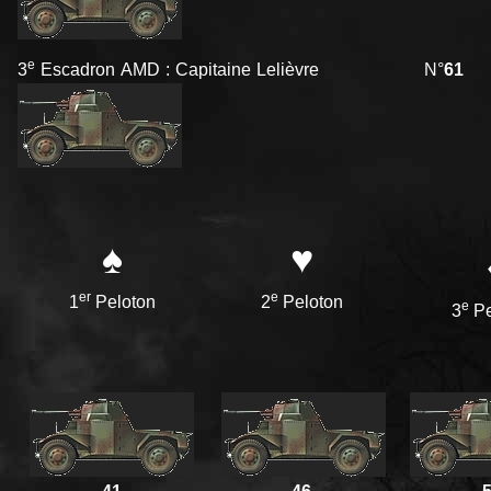
e
3
Escadron AMD : Capitaine Lelièvre N°
61
♠
♥
er
e
1
Peloton
2
Peloton
e
3
Pe