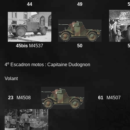
44
49
45bis
M4537
50
e
4
Escadron motos : Capitaine Dudognon
Volant
23
M4508
61
M4507