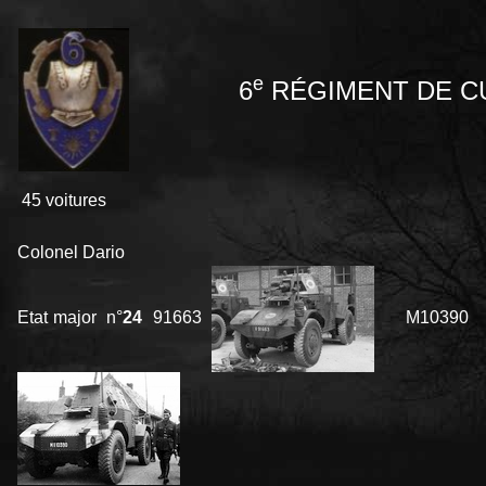
e
6
RÉGIMENT DE C
45 voitures
Colonel Dario
Etat major n°
24
91663
M10390