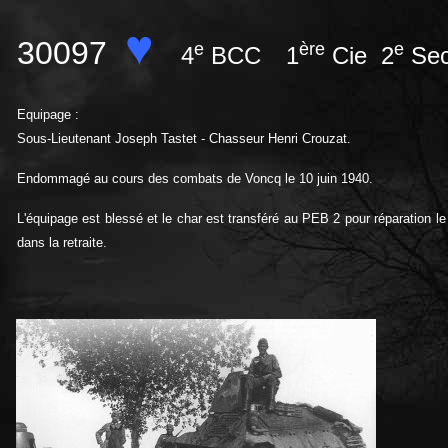
♥
30097
e
ère
e
4
BCC
1
Cie 2
Se
Equipage :
Sous-Lieutenant Joseph Tastet - Chasseur Henri Crouzat.
Endommagé au cours des combats de Voncq le 10 juin 1940.
L'équipage est blessé et le char est transféré au PEB 2 pour réparation 
dans la retraite.