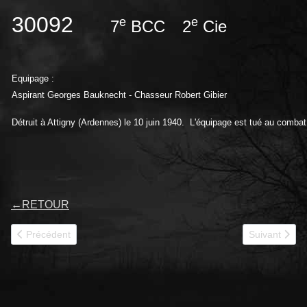
30092
e
e
7
BCC
2
Cie
Equipage :
Aspirant Georges Bauknecht - Chasseur Robert Gibier
Détruit à Attigny (Ardennes) le 10 juin 1940. L'équipage est tué au combat
←
RETOUR
Article précédent : 30094
Article suivan
Précédent
Suivant