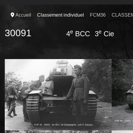
Accueil
Classement individuel
FCM36
CLASSEM
30091
e
e
4
BCC
3
Cie