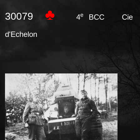
♣
30079
e
4
BCC
Cie
d'Echelon