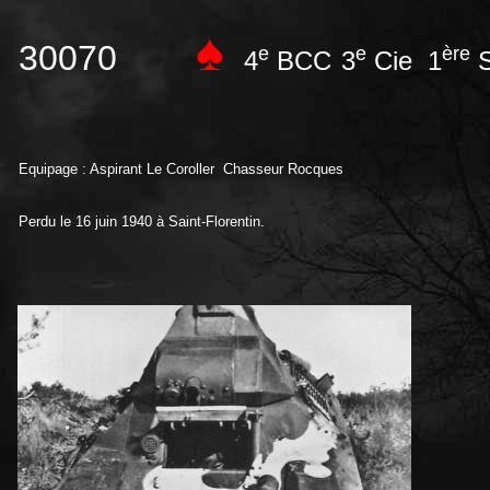
♠
30070
e
e
ère
4
BCC
3
Cie 1
S
Equipage : Aspirant Le Coroller Chasseur Rocques
Perdu le 16 juin 1940 à Saint-Florentin.