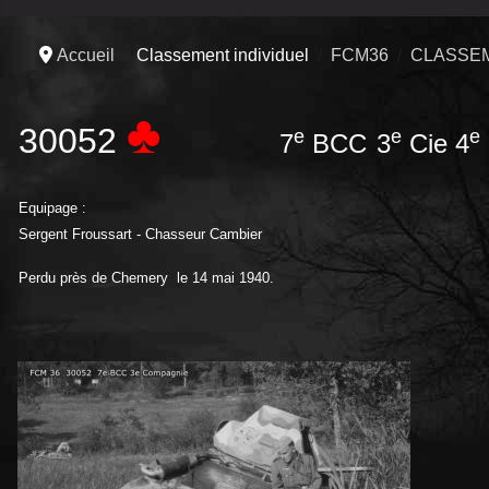
Accueil
Classement individuel
FCM36
CLASSEM
♣
30052
e
e
e
7
BCC
3
Cie 4
Equipage :
Sergent Froussart - Chasseur Cambier
Perdu près de Chemery le 14 mai 1940.