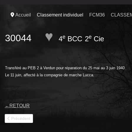
Accueil
Classement individuel
FCM36
CLASSEM
♥
30044
e
e
4
BCC
2
Cie
Transféré au PEB 2 à Verdun pour réparation du 25 mai au 3 juin 1940.
Le 11 juin, affecté à la compagnie de marche Lucca.
←
RETOUR
Article précédent : 30024
Précédent