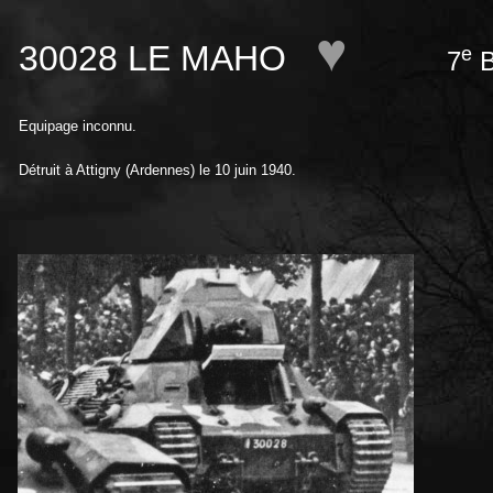
♥
30028 LE MAHO
e
7
B
Equipage inconnu.
Détruit à Attigny (Ardennes) le 10 juin 1940.