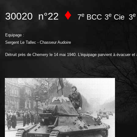
♦
30020 n°22
e
e
e
7
BCC
3
Cie 3
Equipage :
Sergent Le Tallec - Chasseur Audoire
Détruit près de Chemery le 14 mai 1940. L'équipage parvient à évacuer et à