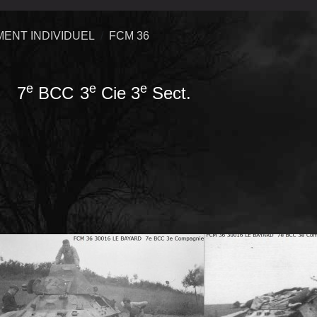
ENT INDIVIDUEL
FCM 36
e
e
e
7
BCC
3
Cie 3
Sect.