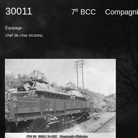
30011
e
7
BCC
Compagnie
Equipage :
chef de char inconnu