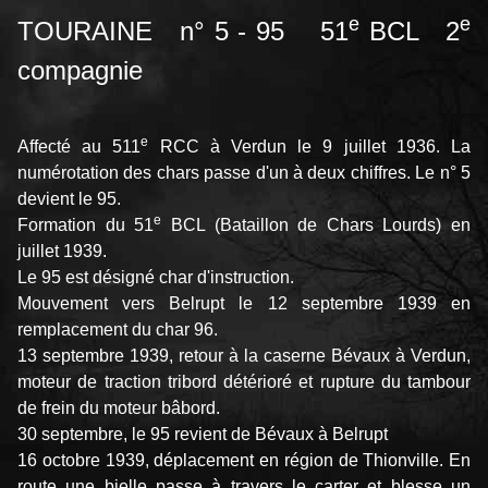
e
e
TOURAINE n° 5 - 95 51
BCL 2
compagnie
e
Affecté au 511
RCC à Verdun le 9 juillet 1936. La
numérotation des chars passe d'un à deux chiffres. Le n° 5
devient le 95.
e
Formation du 51
BCL (Bataillon de Chars Lourds) en
juillet 1939.
Le 95 est désigné char d'instruction.
Mouvement vers Belrupt le 12 septembre 1939 en
remplacement du char 96.
13 septembre 1939, retour à la caserne Bévaux à Verdun,
moteur de traction tribord détérioré et rupture du tambour
de frein du moteur bâbord.
30 septembre, le 95 revient de Bévaux à Belrupt
16 octobre 1939, déplacement en région de Thionville. En
route une bielle passe à travers le carter et blesse un