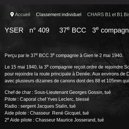
Accueil
Classement individuel
CHARS B1 et B1 Bi
e
e
YSER n° 409 37
BCC 3
compagn
e
e
Perçu par le 37
BCC 3
compagnie à Gien le 2 mai 1940.
e
Le 15 mai 1940, la 3
compagnie reçoit ordre de rejoindre So
pour rejoindre la route principale à Denée. Aux environs de D
avec plusieurs dizaines de canons dont des 88 et 105mm qui ti
Chef de char : Sous-Lieutenant Georges Gossin, tué
Pilote : Caporal chef Yves Leclerc, blessé
Radio : sergent Jacques Stalin, tué
Aide pilote : Chasseur René Gicquel, tué
e
2
Aide pilote : Chasseur Maurice Josserand, tué