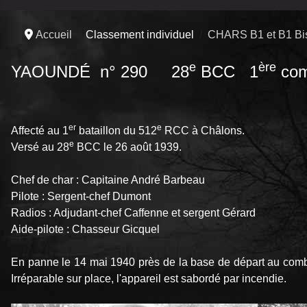
Accueil
Classement individuel
CHARS B1 et B1 Bi
e
ère
YAOUNDÉ n° 290 28
BCC 1
com
er
e
Affecté au 1
bataillon du 512
RCC à Châlons.
e
Versé au 28
BCC le 26 août 1939.
Chef de char : Capitaine André Barbeau
Pilote : Sergent-chef Dumont
Radios : Adjudant-chef Caffenne et sergent Gérard
Aide-pilote : Chasseur Gicquel
En panne le 14 mai 1940 près de la base de départ au com
Irréparable sur place, l'appareil est sabordé par incendie.