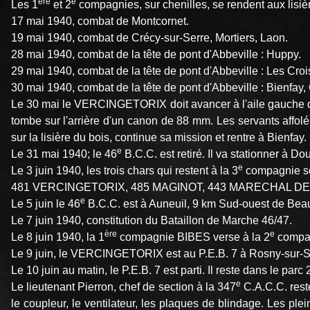
ère
e
Les 1
et 2
compagnies, sur chenilles, se rendent aux lisi
17 mai 1940, combat de Montcornet.
19 mai 1940, combat de Crécy-sur-Serre, Mortiers, Laon.
28 mai 1940, combat de la tête de pont d'Abbeville : Huppy.
29 mai 1940, combat de la tête de pont d'Abbeville : Les Croi
30 mai 1940, combat de la tête de pont d'Abbeville : Bienfa
Le 30 mai le VERCINGETORIX doit avancer à l'aile gauche de l'
tombe sur l'arrière d'un canon de 88 mm. Les servants affolés 
sur la lisière du bois, continue sa mission et rentre à Bienfay.
e
Le 31 mai 1940; le 46
B.C.C. est retiré. Il va stationner à Do
e
Le 3 juin 1940, les trois chars qui restent à la 3
compagnie so
481 VERCINGETORIX, 485 MAGINOT, 443 MARECHAL D
e
Le 5 juin le 46
B.C.C. est à Auneuil, 9 km Sud-ouest de Bea
Le 7 juin 1940, constitution du Bataillon de Marche 46/47.
ère
e
Le 8 juin 1940, la 1
compagnie BIBES verse à la 2
compagn
Le 9 juin, le VERCINGETORIX est au P.E.B. 7 à Rosny-sur-Sei
Le 10 juin au matin, le P.E.B. 7 est parti. Il reste dans
e
Le lieutenant Pierron, chef de section à la 347
C.A.C.C. rest
le coupleur, le ventilateur, les plaques de blindage. Les pl