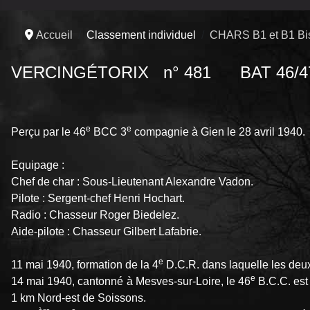
Accueil
Classement individuel
CHARS B1 et B1 Bi
VERCINGÉTORIX n° 481 BAT 46/4
e
e
Perçu par le 46
BCC 3
compagnie à Gien le 28 avril 1940.
Equipage :
Chef de char : Sous-Lieutenant Alexandre Vadon.
Pilote : Sergent-chef Henri Hochart.
Radio : Chasseur Roger Biedelez.
Aide-pilote : Chasseur Gilbert Lafabrie.
e
11 mai 1940, formation de la 4
D.C.R. dans laquelle les deux
e
14 mai 1940, cantonné à Mesves-sur-Loire, le 46
B.C.C. est 
1 km Nord-est de Soissons.