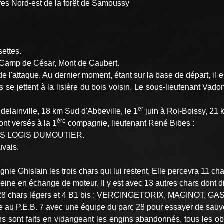
ères Nord-est de la forêt de Samoussy
settes.
y, Camp de César, Mont de Caubert.
attaque. Au dernier moment, étant sur la base de départ, il est
se jettent à la lisière du bois voisin. Le sous-lieutenant Vadon
er
udelainville, 18 km Sud d'Abbeville, le 1
juin à Roi-Boissy, 21
ère
nt versés à la 1
compagnie, lieutenant René Bibes :
ES LOGIS DUMOUTIER.
uvais.
ie Ghislain les trois chars qui lui restent. Elle percevra 11 ch
ne en échange de moteur. Il y est avec 13 autres chars dont di
 le parc 28 chars légers et 4 B1 bis : VERCINGETORIX, MAGINO
e au P.E.B. 7 avec une équipe du parc 28 pour essayer de sa
eins sont faits en vidangeant les engins abandonnés, tous les ob