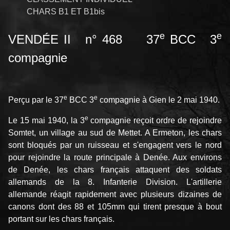
CHARS B1 ET B1bis
e
e
VENDÉE II n° 468 37
BCC 3
compagnie
e
e
Perçu par le 37
BCC 3
compagnie à Gien le 2 mai 1940.
e
Le 15 mai 1940, la 3
compagnie reçoit ordre de rejoindre
Somtet, un village au sud de Mettet. A Ermeton, les chars
sont bloqués par un ruisseau et s'engagent vers le nord
pour rejoindre la route principale à Denée. Aux environs
de Denée, les chars français attaquent des soldats
allemands de la 8. Infanterie Division. L'artillerie
allemande réagit rapidement avec plusieurs dizaines de
canons dont des 88 et 105mm qui tirent presque à bout
portant sur les chars français.