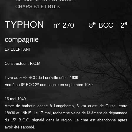
CHARS B1 ET B1bis
TYPHON
e
e
n° 270 8
BCC 2
compagnie
Ex ELEPHANT
Constructeur : F.C.M.
e
Livré au 508
RCC de Lunéville début 1939.
e
e
Versé au 8
BCC 2
compagnie en septembre 1939.
16 mai 1940
Arbre de barbotin cassé à Longchamp, 6 km ouest de Guise, entre
18h30 et 19h15. Le 17 mai, recherche vaine de l'élément de dépannage
e
du 15
B.C.C. signalé dans la région. Le char est abandonné après
avoir été sabordé.