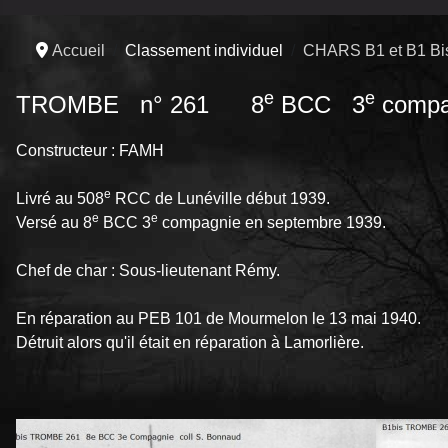
Accueil
Classement individuel
CHARS B1 et B1 Bi
e
e
TROMBE n° 261 8
BCC 3
compa
Constructeur : FAMH
e
Livré au 508
RCC de Lunéville début 1939.
e
e
Versé au 8
BCC 3
compagnie en septembre 1939.
Chef de char : Sous-lieutenant Rémy.
En réparation au PEB 101 de Mourmelon le 13 mai 1940.
Détruit alors qu'il était en réparation à Lamorlière.