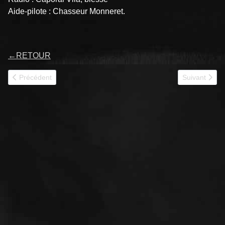
Aide-pilote : Chasseur Monneret.
←
RETOUR
Article précédent : 261 TROMBE
Article suiva
Précédent
Suivant