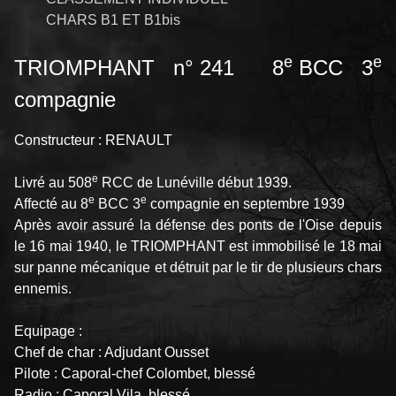
CHARS B1 ET B1bis
e
e
TRIOMPHANT n° 241 8
BCC 3
compagnie
Constructeur : RENAULT
e
Livré au 508
RCC de Lunéville début 1939.
e
e
Affecté au 8
BCC 3
compagnie en septembre 1939
Après avoir assuré la défense des ponts de l'Oise depuis
le 16 mai 1940, le TRIOMPHANT est immobilisé le 18 mai
sur panne mécanique et détruit par le tir de plusieurs chars
ennemis.
Equipage :
Chef de char : Adjudant Ousset
Pilote : Caporal-chef Colombet, blessé
Radio : Caporal Vila, blessé