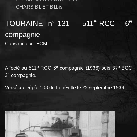
CHARS B1 ET B1bis
e
e
TOURAINE n° 131 511
RCC 6
compagnie
Constructeur : FCM
e
e
e
Affecté au 511
RCC 6
compagnie (1936) puis 37
BCC
e
3
compagnie.
Versé au Dépôt 508 de Lunéville le 22 septembre 1939.