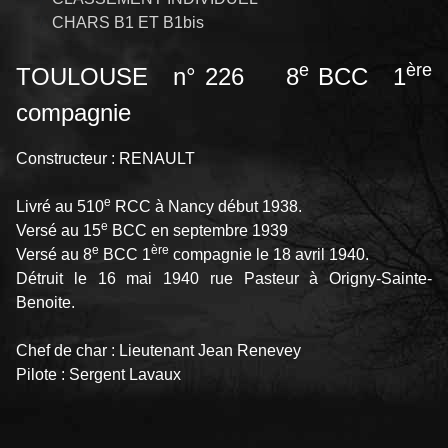
CHARS B1 ET B1bis
e
ère
TOULOUSE n° 226 8
BCC 1
compagnie
Constructeur : RENAULT
e
Livré au 510
RCC à Nancy début 1938.
e
Versé au 15
BCC en septembre 1939
e
ère
Versé au 8
BCC 1
compagnie le 18 avril 1940.
Détruit le 16 mai 1940 rue Pasteur à Origny-Sainte-
Benoite.
Chef de char : Lieutenant Jean Renevey
Pilote : Sergent Lavaux