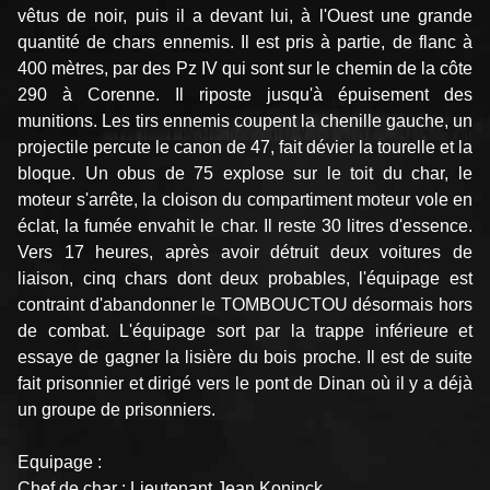
vêtus de noir, puis il a devant lui, à l'Ouest une grande
quantité de chars ennemis. Il est pris à partie, de flanc à
400 mètres, par des Pz IV qui sont sur le chemin de la côte
290 à Corenne. Il riposte jusqu'à épuisement des
munitions. Les tirs ennemis coupent la chenille gauche, un
projectile percute le canon de 47, fait dévier la tourelle et la
bloque. Un obus de 75 explose sur le toit du char, le
moteur s'arrête, la cloison du compartiment moteur vole en
éclat, la fumée envahit le char. Il reste 30 litres d'essence.
Vers 17 heures, après avoir détruit deux voitures de
liaison, cinq chars dont deux probables, l'équipage est
contraint d'abandonner le TOMBOUCTOU désormais hors
de combat. L'équipage sort par la trappe inférieure et
essaye de gagner la lisière du bois proche. Il est de suite
fait prisonnier et dirigé vers le pont de Dinan où il y a déjà
un groupe de prisonniers.
Equipage :
Chef de char : Lieutenant Jean Koninck.