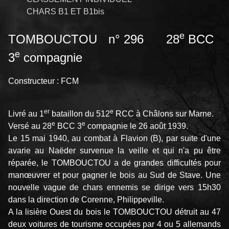
CHARS B1 ET B1bis
e
TOMBOUCTOU n° 296 28
BCC
e
3
compagnie
Constructeur : FCM
er
e
Livré au 1
bataillon du 512
RCC à Châlons sur Marne.
e
e
Versé au 28
BCC 3
compagnie le 26 août 1939.
Le 15 mai 1940, au combat à Flavion (B), par suite d'une
avarie au Naëder survenue la veille et qui n'a pu être
réparée, le TOMBOUCTOU a de grandes difficultés pour
manœuvrer et pour gagner le bois au Sud de Stave. Une
nouvelle vague de chars ennemis se dirige vers 15h30
dans la direction de Corenne, Philippeville.
A la lisière Ouest du bois le TOMBOUCTOU détruit au 47
deux voitures de tourisme occupées par 4 ou 5 allemands