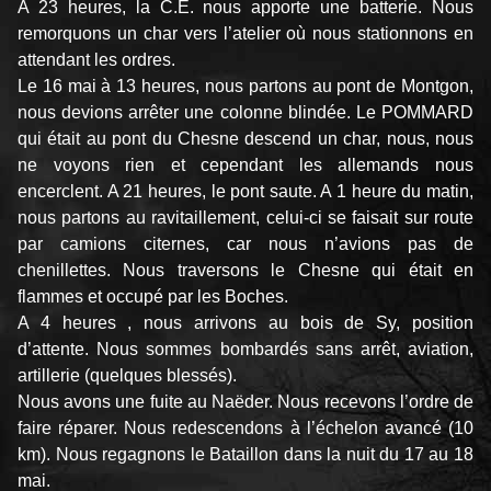
A 23 heures, la C.E. nous apporte une batterie. Nous
remorquons un char vers l’atelier où nous stationnons en
attendant les ordres.
Le 16 mai à 13 heures, nous partons au pont de Montgon,
nous devions arrêter une colonne blindée. Le POMMARD
qui était au pont du Chesne descend un char, nous, nous
ne voyons rien et cependant les allemands nous
encerclent. A 21 heures, le pont saute. A 1 heure du matin,
nous partons au ravitaillement, celui-ci se faisait sur route
par camions citernes, car nous n’avions pas de
chenillettes. Nous traversons le Chesne qui était en
flammes et occupé par les Boches.
A 4 heures , nous arrivons au bois de Sy, position
d’attente. Nous sommes bombardés sans arrêt, aviation,
artillerie (quelques blessés).
Nous avons une fuite au Naëder. Nous recevons l’ordre de
faire réparer. Nous redescendons à l’échelon avancé (10
km). Nous regagnons le Bataillon dans la nuit du 17 au 18
mai.