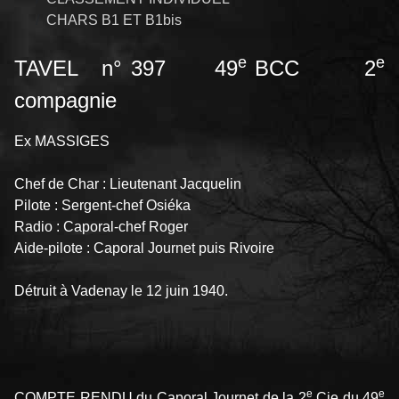
CHARS B1 ET B1bis
e
e
TAVEL n° 397 49
BCC 2
compagnie
Ex MASSIGES
Chef de Char : Lieutenant Jacquelin
Pilote : Sergent-chef Osiéka
Radio : Caporal-chef Roger
Aide-pilote : Caporal Journet puis Rivoire
Détruit à Vadenay le 12 juin 1940.
e
e
COMPTE RENDU du Caporal Journet de la 2
Cie du 49