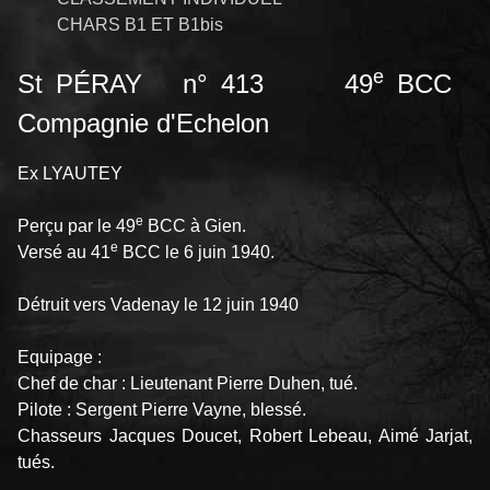
CHARS B1 ET B1bis
e
St PÉRAY n° 413 49
BCC
Compagnie d'Echelon
Ex LYAUTEY
e
Perçu par le 49
BCC à Gien.
e
Versé au 41
BCC le 6 juin 1940.
Détruit vers Vadenay le 12 juin 1940
Equipage :
Chef de char : Lieutenant Pierre Duhen, tué.
Pilote : Sergent Pierre Vayne, blessé.
Chasseurs Jacques Doucet, Robert Lebeau, Aimé Jarjat,
tués.