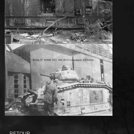
←
RETOUR