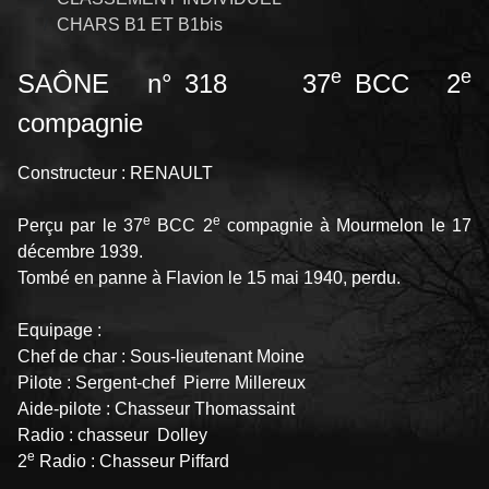
CHARS B1 ET B1bis
e
e
SAÔNE n° 318 37
BCC 2
compagnie
Constructeur : RENAULT
e
e
Perçu par le 37
BCC 2
compagnie à Mourmelon le 17
décembre 1939.
Tombé en panne à Flavion le 15 mai 1940, perdu.
Equipage :
Chef de char : Sous-lieutenant Moine
Pilote : Sergent-chef Pierre Millereux
Aide-pilote : Chasseur Thomassaint
Radio : chasseur Dolley
e
2
Radio : Chasseur Piffard