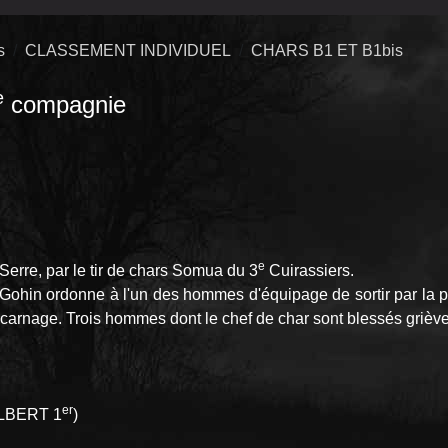
s
CLASSEMENT INDIVIDUEL
CHARS B1 ET B1bis
e
compagnie
e
Serre, par le tir de chars Somua du 3
Cuirassiers.
t Gohin ordonne à l'un des hommes d'équipage de sortir par la po
t le carnage. Trois hommes dont le chef de char sont blessés gri
er
'ALBERT 1
)