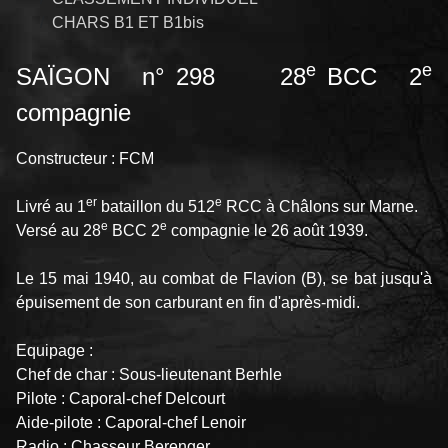
CHARS B1 ET B1bis
e
e
SAÏGON n° 298 28
BCC 2
compagnie
Constructeur : FCM
er
e
Livré au 1
bataillon du 512
RCC à Châlons sur Marne.
e
e
Versé au 28
BCC 2
compagnie le 26 août 1939.
Le 15 mai 1940, au combat de Flavion (B), se bat jusqu'à
épuisement de son carburant en fin d'après-midi.
Equipage :
Chef de char : Sous-lieutenant Berhle
Pilote : Caporal-chef Delcourt
Aide-pilote : Caporal-chef Lenoir
Radio : Chasseur Berenger