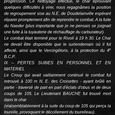
progression. Ce nettoyage effectué, le char éprouvant
quelques difficultés à virer, nous regagnâmes la position
de regroupement sise au N.E. de Doudelainville espérant
réparer promptement afin de reprendre le combat. A la fuite
du Naeder (plus importante que je ne pensais se joignait
une fuite à la tuyauterie de réchauffage du carburateur).
Le combat était terminé pour le Rivoli à 19 h 30. Le Char
ne devait être disponible que le surlendemain où il fut
e
affecté, ainsi que le Vercingétorix, à la protection du 4
B.C.P.
IX – PERTES SUBIES EN PERSONNEL ET EN
MATERIEL
Le Crouy qui avait vaillamment continué le combat fut
retrouvé à 100 m N. E. des Croisettes - ayant brûlé en
partie - traversé de part en part d'éclats d'obus et de deux
coups de 105. Le Lieutenant BAUCHE fut trouvé mort
dans le char
(vraisemblablement à la suite du coup de 105 qui perça la
tourelle, provoquant le décollement du tourelleau).