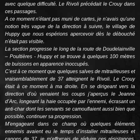
avec quelque difficulté. Le Rivoli précédait le Crouy dans
ces passages.
A ce moment n'étant pas muni de cartes, je n'avais qu'une
notion très vague de la direction à suivre, le village de
Huppy que nous espérions apercevoir dès le débouché
n'était pas visible.
La section progresse le long de la route de Doudelainville
– Poultières - Huppy et se trouve à quelques 100 mètres
de buissons en apparence inoccupés.
C'est à ce moment que quelques salves de mitrailleuses et
vraisemblablement de 37 atteignent le Rivoli. Le Crouy
était à ce moment à ma droite. En se dirigeant vers la
direction d'où venaient les coups j'aperçus le Jeanne
d’Arc, longeant la haie occupée par l'ennemi, écrasant un
anti-char dont les servants se camouflaient aussi bien que
possible, continuer sa progression.
M'engageant dans ce champ où quelques éléments
ennemis avaient eu le temps d’installer mitrailleuses et
canons de 37, je m'efforçais de réduire ces résistances.