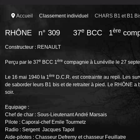
Accueil
Classement individuel
CHARS B1 et B1 Bi
e
ère
RHÔNE n° 309 37
BCC 1
comp
Constructeur : RENAULT
e
ère
Perçu par le 37
BCC 1
compagnie à Lunéville le 27 sept
ère
Le 16 mai 1940 la 1
D.C.R. est contrainte au repli. Les su
de saborder leurs B1 bis et de retraiter à pied. Le RHÔNE a
soir.
Equipage :
Chef de char : Sous-Lieutenant André Marsais
Pilote : Caporal-chef Emile Tourmetz
Radio : Sergent Jacques Tapol
Aide-pilotes : Chasseur Defremy et chasseur Feuillatre