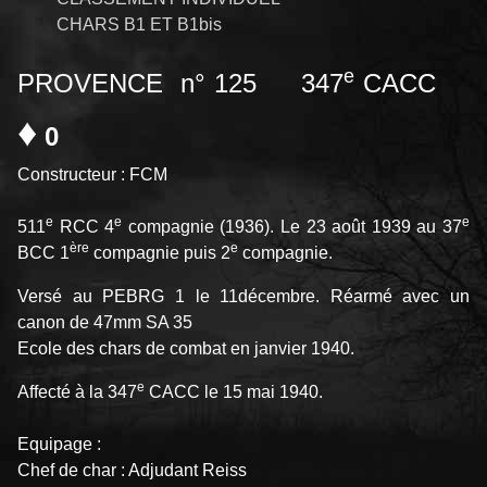
CHARS B1 ET B1bis
e
PROVENCE n° 125 347
CACC
♦
0
Constructeur : FCM
e
e
e
511
RCC 4
compagnie (1936). Le 23 août 1939 au 37
ère
e
BCC 1
compagnie puis 2
compagnie.
Versé au PEBRG 1 le 11décembre. Réarmé avec un
canon de 47mm SA 35
Ecole des chars de combat en janvier 1940.
e
Affecté à la 347
CACC le 15 mai 1940.
Equipage :
Chef de char : Adjudant Reiss