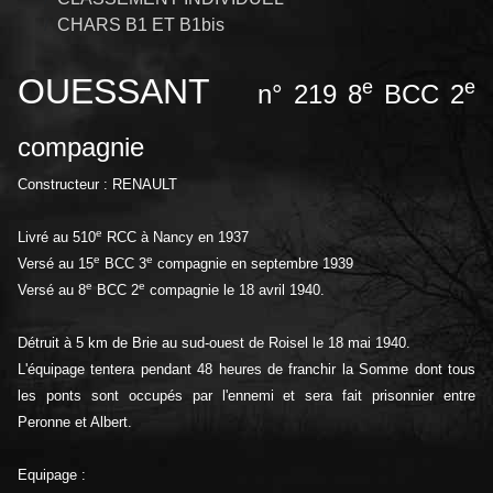
CHARS B1 ET B1bis
OUESSANT
e
e
n° 219 8
BCC 2
compagnie
Constructeur : RENAULT
e
Livré au 510
RCC à Nancy en 1937
e
e
Versé au 15
BCC 3
compagnie en septembre 1939
e
e
Versé au 8
BCC 2
compagnie le 18 avril 1940.
Détruit à 5 km de Brie au sud-ouest de Roisel le 18 mai 1940.
L'équipage tentera pendant 48 heures de franchir la Somme dont tous
les ponts sont occupés par l'ennemi et sera fait prisonnier entre
Peronne et Albert.
Equipage :