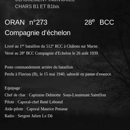
CHARS B1 ET B1bis
e
ORAN n°273 28
BCC
Compagnie d'échelon
er
e
Livré au 1
bataillon du 512
RCC à Châlons sur Marne.
e
Versé au 28
BCC Compagnie d'Echelon le 26 août 1939.
Poste commandement arrière du bataillon.
Perdu à Flavion (B), le 15 mai 1940, sabordé en panne d'essence.
Equipage :
Chef de char : Capitaine Delmotte Sous-Lieutenant Saintflou
Pilote : Caporal-chef René Leboeuf
Aide-pilote : Caporal Maurice Penasse
Radio : Sergent Julien Le Dû