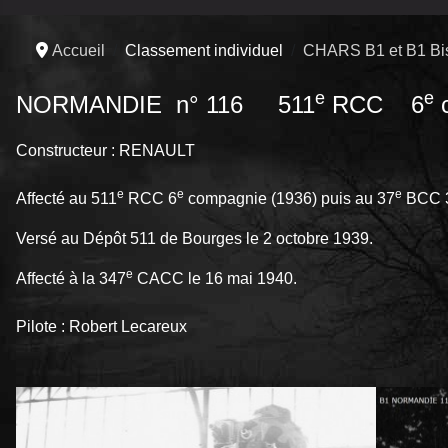
Accueil
Classement individuel
CHARS B1 et B1 Bi
e
e
NORMANDIE n° 116 511
RCC 6
c
Constructeur : RENAULT
e
e
e
Affecté au 511
RCC 6
compagnie (1936) puis au 37
BCC 
Versé au Dépôt 511 de Bourges le 2 octobre 1939.
e
Affecté à la 347
CACC le 16 mai 1940.
Pilote : Robert Lecareux