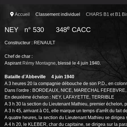
Accueil
Classement individuel
CHARS B1 et B1 Bi
e
NEY n° 530 348
CACC
Constructeur : RENAULT
Chef de char :
Aspirant
Rémy Montagne
, blessé le 4 juin 1940.
Bataille d’Abbeville 4 juin 1940
A 3 heures 20 la compagnie débouche de son P.D., en colonne, 
Dans l'ordre : BORDEAUX, NICE, MARECHAL FEFEBVRE, K
En deuxième échelon : NEY, LAFAYETTE, TERRIBLE
A 3 h 30 la section du Lieutenant Mathieu, premier échelon, p
A 3 h 45, arrivant à O1, elle marque un temps d'arrêt du fait d
A quatre heures, la section du Lieutenant Mathieu se diri
A 4 h 20, le KLEBER, char du capitaine, se dirigea sur la par