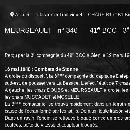
Accueil
Classement individuel
CHARS B1 et B1 Bi
e
e
MEURSEAULT n° 346 41
BCC 3
e
e
Perçu par la 3
compagnie du 49
BCC à Gien le 19 mars 19
16 mai 1940 : Combats de Stonne
ème
A droite du dispositif, la 3
compagnie du capitaine Delepier
sud-est, de pousser vers La Besace. L'effectif était de 7 char
A gauche, les chars DOUBS et MEURSEAULT à droite, les char
les chars MUSCADET et MOSELLE.
ème
La 3
compagnie, se trouva rapidement dans un terrain p
cause de l'écran formé par les taillis. De plus, toute liaison v
Dans un ravin, l'engin se retrouve bloqué contre un gros 
coulées, boîte de vitesse et coupleur bloqués.