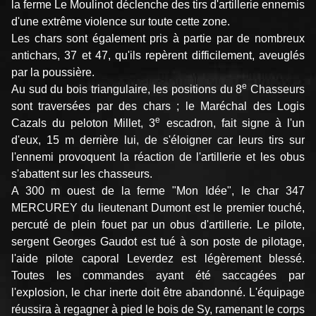
la ferme Le Moulinot déclenche des tirs d'artillerie ennemis
d'une extrême violence sur toute cette zone.
Les chars sont également pris à partie par de nombreux
antichars, 37 et 47, qu'ils repèrent difficilement, aveuglés
par la poussière.
e
Au sud du bois triangulaire, les positions du 8
Chasseurs
sont traversées par des chars ; le Maréchal des Logis
e
Cazals du peloton Millet, 3
escadron, fait signe à l'un
d'eux, 15 m derrière lui, de s'éloigner car leurs tirs sur
l'ennemi provoquent la réaction de l'artillerie et les obus
s'abattent sur les chasseurs.
A 300 m ouest de la ferme "Mon Idée", le char 347
MERCUREY du lieutenant Dumont est le premier touché,
percuté de plein fouet par un obus d'artillerie. Le pilote,
sergent Georges Gaudot est tué à son poste de pilotage,
l'aide pilote caporal Leverdez est légèrement blessé.
Toutes les commandes ayant été saccagées par
l'explosion, le char inerte doit être abandonné. L'équipage
réussira à regagner à pied le bois de Sy, ramenant le corps