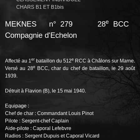
CHARS B1 ET B1bis
e
MEKNES n° 279 28
BCC
Compagnie d'Echelon
er
e
Affecté au 1
bataillon du 512
RCC à Châlons sur Marne.
e
Versé au 28
BCC, char du chef de bataillon, le 29 août
1939.
Détruit à Flavion (B), le 15 mai 1940.
Equipage :
Chef de char : Commandant Louis Pinot
Pilote : Sergent-chef Caplain
Aide-pilote : Caporal Lefebvre
Radios : Sergent Dupuis et Caporal Vicard