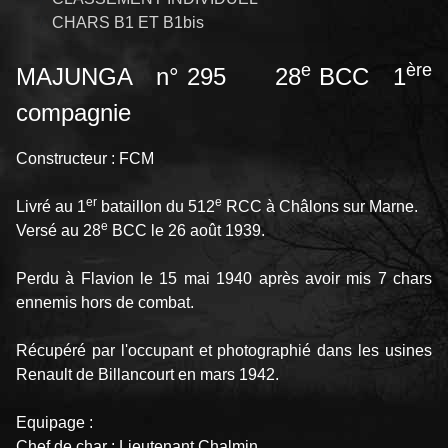
CHARS B1 ET B1bis
e
ère
MAJUNGA n° 295 28
BCC 1
compagnie
Constructeur : FCM
er
e
Livré au 1
bataillon du 512
RCC à Châlons sur Marne.
e
Versé au 28
BCC le 26 août 1939.
Perdu à Flavion le 15 mai 1940 après avoir mis 7 chars
ennemis hors de combat.
Récupéré par l'occupant et photographié dans les usines
Renault de Billancourt en mars 1942.
Equipage :
Chef de char : Lieutenant Chalmin.