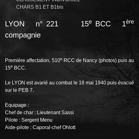
CHARS B1 ET B1bis
e
ère
LYON n° 221 15
BCC 1
compagnie
e
Première affectation, 510
RCC de Nancy (photos) puis au
e
15
BCC.
Le LYON est avarié au combat le 18 mai 1940 puis évacué
sur le PEB 7.
Equipage :
Chef de char : Lieutenant Sassi
Pilote : Sergent Menu
Aide-pilote : Caporal-chef Ohlott