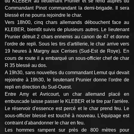
du KLEBER au lieutenant Prunier et se rend auprès du
Commandant Pinot commandant la demi-brigade. Il sera
blessé et ne pourra rejoindre le char.
Vers 18h00, cinq chars allemands débouchent face au
KLEBER, bientôt suivis de plusieurs autres. Le lieutenant
Prunier détruit 2 chars ennemis au canon de 47 et donne
l'ordre de repli. Sous les tirs d'artillerie, le char arrive vers
19 heures à Margny aux Cerises (Sud-Est de Roye). En
cours de route il a embarqué un sous-officier chef de char
R 35 blessé au dos.
A 19h30, sans nouvelles du commandant Lemut qui devait
rejoindre à 19h30, le lieutenant Prunier donne l'ordre de
repli en direction du Sud-Ouest.
Entre Amy et Avricourt, un char allemand placé en
embuscade laisse passer le KLEBER et le tire par l'arrière.
Le réservoir d'essence est percé et le char prend feu. Le
sous-officier blessé est touché à nouveau. L'équipage est
contraint d'abandonner le char en feu.
Les hommes rampent sur près de 800 mètres pour