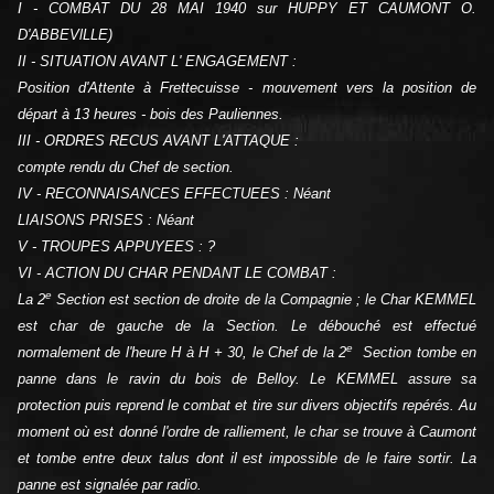
I - COMBAT DU 28 MAI 1940 sur HUPPY ET CAUMONT O.
D'ABBEVlLLE)
II - SITUATION AVANT L' ENGAGEMENT :
Position d'Attente à Frettecuisse - mouvement vers la position de
départ à 13 heures - bois des Pauliennes.
III - ORDRES RECUS AVANT L'ATTAQUE :
compte rendu du Chef de section.
IV - RECONNAISANCES EFFECTUEES : Néant
LIAISONS PRISES : Néant
V - TROUPES APPUYEES : ?
VI - ACTION DU CHAR PENDANT LE COMBAT :
e
La 2
Section est section de droite de la Compagnie ; le Char KEMMEL
est char de gauche de la Section. Le débouché est effectué
e
normalement de l'heure H à H + 30, le Chef de la 2
Section tombe en
panne dans le ravin du bois de Belloy. Le KEMMEL assure sa
protection puis reprend le combat et tire sur divers objectifs repérés. Au
moment où est donné l'ordre de ralliement, le char se trouve à Caumont
et tombe entre deux talus dont il est impossible de le faire sortir. La
panne est signalée par radio.