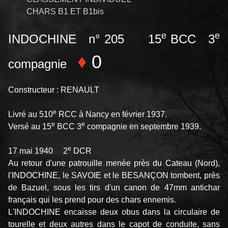
CHARS B1 ET B1bis
e
e
INDOCHINE n° 205 15
BCC 3
♦
0
compagnie
Constructeur : RENAULT
e
Livré au 510
RCC à Nancy en février 1937.
e
e
Versé au 15
BCC 3
compagnie en septembre 1939.
e
17 mai 1940 2
DCR
Au retour d'une patrouille menée près du Cateau (Nord),
l'INDOCHINE, le SAVOIE et le BESANÇON tombent, près
de Bazuel, sous les tirs d'un canon de 47mm antichar
français qui les prend pour des chars ennemis.
L'INDOCHINE encaisse deux obus dans la circulaire de
tourelle et deux autres dans le capot de conduite, sans