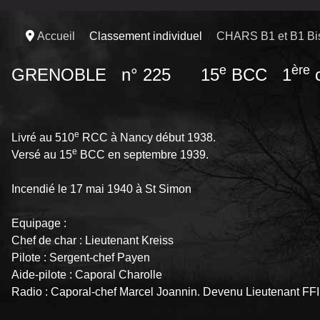
Accueil
Classement individuel
CHARS B1 et B1 Bi
e
ère
GRENOBLE n° 225 15
BCC 1
c
e
Livré au 510
RCC à Nancy début 1938.
e
Versé au 15
BCC en septembre 1939.
Incendié le 17 mai 1940 à St Simon
Equipage :
Chef de char : Lieutenant Kreiss
Pilote : Sergent-chef Payen
Aide-pilote : Caporal Charolle
Radio : Caporal-chef Marcel Joannin. Devenu Lieutenant FFI, 