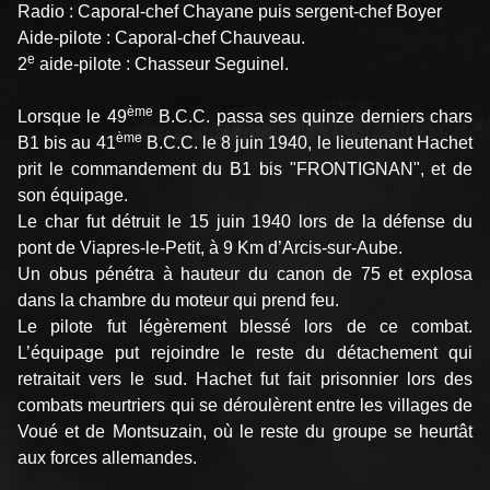
Radio : Caporal-chef Chayane puis sergent-chef Boyer
Aide-pilote : Caporal-chef Chauveau.
e
2
aide-pilote : Chasseur Seguinel.
ème
Lorsque le 49
B.C.C. passa ses quinze derniers chars
ème
B1 bis au 41
B.C.C. le 8 juin 1940, le lieutenant Hachet
prit le commandement du B1 bis "FRONTIGNAN", et de
son équipage.
Le char fut détruit le 15 juin 1940 lors de la défense du
pont de Viapres-le-Petit, à 9 Km d’Arcis-sur-Aube.
Un obus pénétra à hauteur du canon de 75 et explosa
dans la chambre du moteur qui prend feu.
Le pilote fut légèrement blessé lors de ce combat.
L’équipage put rejoindre le reste du détachement qui
retraitait vers le sud. Hachet fut fait prisonnier lors des
combats meurtriers qui se déroulèrent entre les villages de
Voué et de Montsuzain, où le reste du groupe se heurtât
aux forces allemandes.