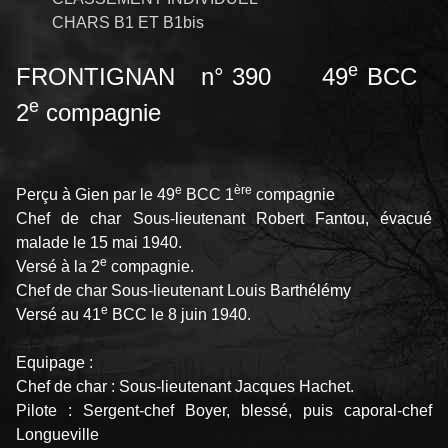
CHARS B1 ET B1bis
e
FRONTIGNAN n° 390 49
BCC
e
2
compagnie
e
ère
Perçu à Gien par le 49
BCC 1
compagnie
Chef de char Sous-lieutenant Robert Fantou, évacué
malade le 15 mai 1940.
e
Versé à la 2
compagnie.
Chef de char Sous-lieutenant Louis Barthélémy
e
Versé au 41
BCC le 8 juin 1940.
Equipage :
Chef de char : Sous-lieutenant Jacques Hachet.
Pilote : Sergent-chef Boyer, blessé, puis caporal-chef
Longueville